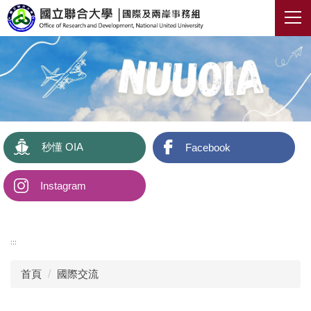
跳
到
主
要
內
容
區
秒懂 OIA
Facebook
Instagram
:::
首頁
國際交流