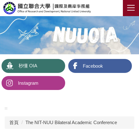
跳
到
主
要
內
容
區
秒懂 OIA
Facebook
Instagram
:::
首頁
The NIT-NUU Bilateral Academic Conference