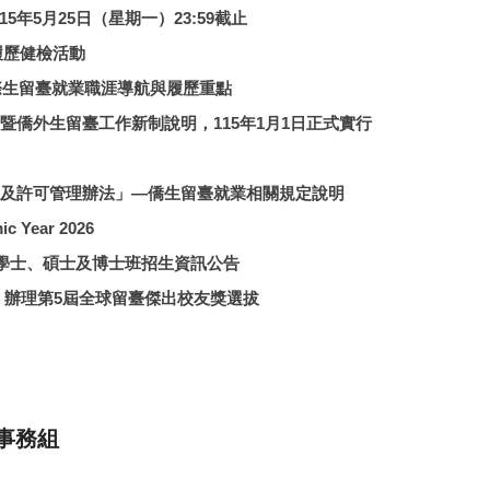
5年5月25日（星期一）23:59截止
才履歷健檢活動
an：國際生留臺就業職涯導航與履歷重點
僑外生留臺工作新制說明，115年1月1日正式實行
及許可管理辦法」—僑生留臺就業相關規定說明
c Year 2026
學學士、碩士及博士班招生資訊公告
 辦理第5屆全球留臺傑出校友獎選拔
事務組