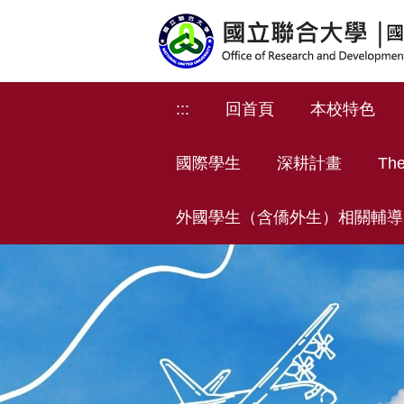
跳
到
主
要
內
:::
回首頁
本校特色
容
區
國際學生
深耕計畫
The
外國學生（含僑外生）相關輔導