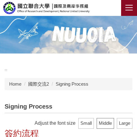
Jump
to
the
main
content
block
:::
Home
國際交流2
Signing Process
Signing Process
Adjust the font size
Small
Middle
Large
簽約流程