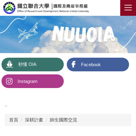
跳
到
主
要
內
容
區
秒懂 OIA
Facebook
Instagram
:::
首頁
深耕計畫
師生國際交流