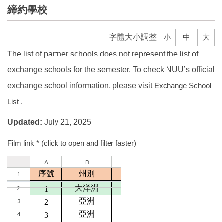
締約學校
字體大小調整
小
中
大
The list of partner schools does not represent the list of
exchange schools for the semester. To check NUU’s official
exchange school information, please visit
Exchange School
List
.
Updated:
July 21, 2025
Film link
*
(click to open and filter faster)