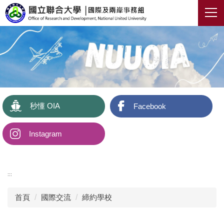
跳
到
主
要
內
容
區
秒懂 OIA
Facebook
Instagram
:::
首頁
國際交流
締約學校