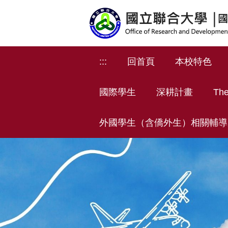
跳
到
主
要
內
:::
回首頁
本校特色
容
區
國際學生
深耕計畫
The
外國學生（含僑外生）相關輔導